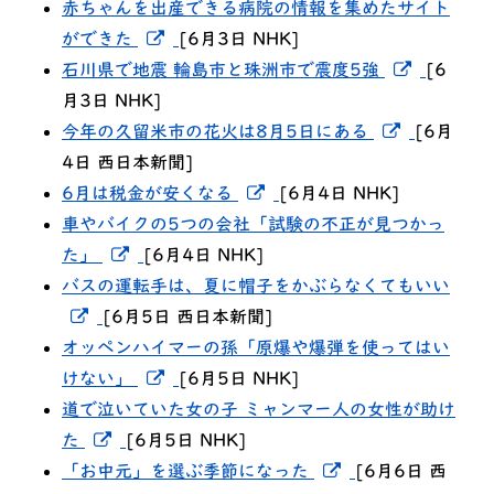
赤ちゃんを出産できる病院の情報を集めたサイト
新しいウィンドウでリンクを開く
ができた
[6月3日 NHK]
新しいウ
石川県で地震 輪島市と珠洲市で震度5強
[6
月3日 NHK]
新しいウ
今年の久留米市の花火は8月5日にある
[6月
4日 西日本新聞]
新しいウィンドウでリンク
6月は税金が安くなる
[6月4日 NHK]
車やバイクの5つの会社「試験の不正が見つかっ
新しいウィンドウでリンクを開く
た」
[6月4日 NHK]
バスの運転手は、夏に帽子をかぶらなくてもいい
新しいウィンドウでリンクを開く
[6月5日 西日本新聞]
オッペンハイマーの孫「原爆や爆弾を使ってはい
新しいウィンドウでリンクを開く
けない」
[6月5日 NHK]
道で泣いていた女の子 ミャンマー人の女性が助け
新しいウィンドウでリンクを開く
た
[6月5日 NHK]
新しいウィンドウ
「お中元」を選ぶ季節になった
[6月6日 西