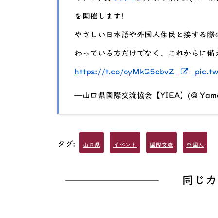
を開催します!
やさしい日本語や外国人住民と接する際
わっている方だけでなく、これからに備
新しい
https://t.co/oyMkG5cbvZ
pic.t
—山口県国際交流協会【YIEA】(@ Yamagu
タグ:
山口県
イベント
国際交流
外国人
同じカ