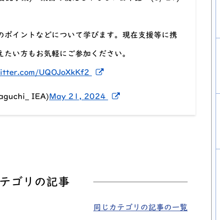
のポイントなどについて学びます。現在支援等に携
えたい方もお気軽にご参加ください。
ウィンドウでリンクを開く
新しいウィンドウでリンクを開
witter.com/UQOJoXkKf2
新しいウィンドウでリンク
chi_ IEA)
May 21, 2024
テゴリの記事
同じカテゴリの記事の一覧