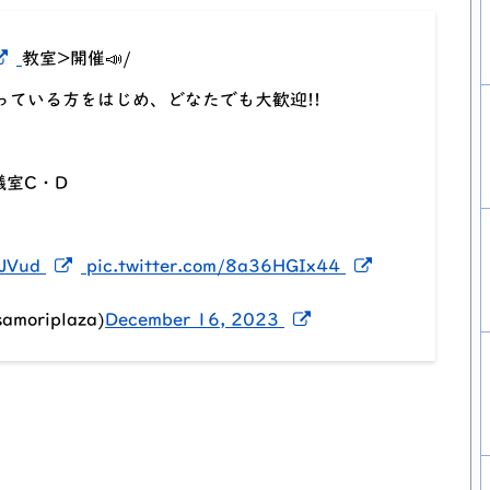
新しいウィンドウでリンクを開く
教室>開催📣/
っている方をはじめ、どなたでも大歓迎!!
議室C・D
新しいウィンドウでリンクを開く
新しいウィン
wJVud
pic.twitter.com/8a36HGIx44
新しいウィンドウで
riplaza)
December 16, 2023