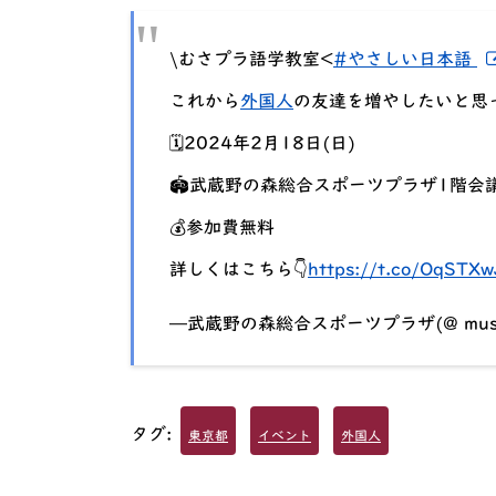
\むさプラ語学教室<
#やさしい日本語
これから
外国人
の友達を増やしたいと思
🗓️2024年2月18日(日)
🏟️武蔵野の森総合スポーツプラザ1階会
💰参加費無料
詳しくはこちら👇
https://t.co/OqSTX
—武蔵野の森総合スポーツプラザ(@ musamo
タグ:
東京都
イベント
外国人