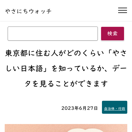
本文へ移動する
やさにちウォッチ
ナ
検索
東京都に住む人がどのくらい
「やさ
しい日本語」
を知っているか、デー
タを見ることができます
2023年6月27日
自治体・行政