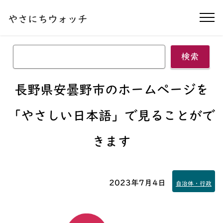
本文へ移動する
やさにちウォッチ
ナ
検索
長野県安曇野市のホームページを
「やさしい日本語」
で見ることがで
きます
2023年7月4日
自治体・行政