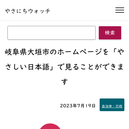
本文へ移動する
やさにちウォッチ
ナ
検索
岐阜県大垣市のホームページを
「や
さしい日本語」
で見ることができま
す
2023年7月19日
自治体・行政