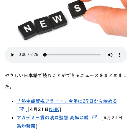
やさしい日本語で読むことができるニュースをまとめまし
た。
「熱中症警戒アラート」今年は27日から始める
新しいウィンドウでリンクを開く
[4月21日
NHK
]
新しいウィン
アカデミー賞の濱口監督 高知に縁
[4月21日
高知新聞
]