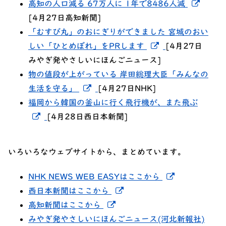
新し
高知の人口減る 67万人に 1年で8486人減
[4月27日高知新聞]
「むすび丸」のおにぎりができました 宮城のおい
新しいウィンド
しい「ひとめぼれ」をPRします
[4月27日
みやぎ発やさしいにほんごニュース]
物の値段が上がっている 岸田総理大臣「みんなの
新しいウィンドウでリンクを開く
生活を守る」
[4月27日NHK]
福岡から韓国の釜山に行く飛行機が、また飛ぶ
新しいウィンドウでリンクを開く
[4月28日西日本新聞]
いろいろなウェブサイトから、まとめています。
新しいウィ
NHK NEWS WEB EASYはここから
新しいウィンドウでリンク
西日本新聞はここから
新しいウィンドウでリンクを
高知新聞はここから
みやぎ発やさしいにほんごニュース(河北新報社)