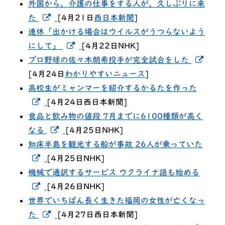
外国から、介護の仕事をする人が、久しぶりに来
新しいウィンドウでリンクを開く
た
[4月21日
西日本新聞
]
連休「出かける場合はウイルスがうつらないよう
新しいウィンドウでリンクを開く
にして」
[4月22日NHK]
新し
プロ野球の佐々木朗希投手が完全試合をした
[4月24日
わかりやすいニュース
]
高校生がミャンマーを紹介するかるたを作った
新しいウィンドウでリンクを開く
[4月24日西日本新聞]
食品と飲み物の値段 7月までに6100種類が高く
新しいウィンドウでリンクを開く
なる
[4月25日NHK]
知床半島を観光する船が事故 26人が乗っていた
新しいウィンドウでリンクを開く
[4月25日NHK]
機械で通訳するサービス ウクライナ語も始める
新しいウィンドウでリンクを開く
[4月26日NHK]
世界でいちばん長く生きた福岡の女性が亡くなっ
新しいウィンドウでリンクを開く
た
[4月27日西日本新聞]