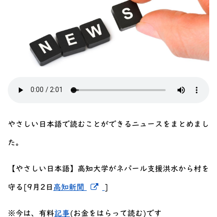
やさしい日本語で読むことができるニュースをまとめまし
た。
【やさしい日本語】高知大学がネパール支援洪水から村を
新しいウィンドウでリンクを開
守る[9月2日
高知新聞
]
※今は、有料
記事
(お金をはらって読む)です