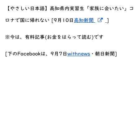
【やさしい日本語】高知県内実習生「家族に会いたい」コ
新しいウィン
ロナで国に帰れない [9月10日
高知新聞
]
※今は、有料記事(お金をはらって読む)です
[下のFacebookは、9月7日
withnews
・朝日新聞]